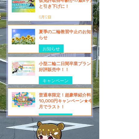
仮免許取得年齢が17歳6ヶ月
と引き下げに！
6月12日
夏季の二輪教習中止のお知
らせ
お知らせ
6月1日
小型二輪二日間卒業プラン
好評販売中！！
キャンペーン
6月1日
普通車限定！超豪華紹介料
10,000円キャンペーン★今
月でラスト！
キャンペーン
6月1日